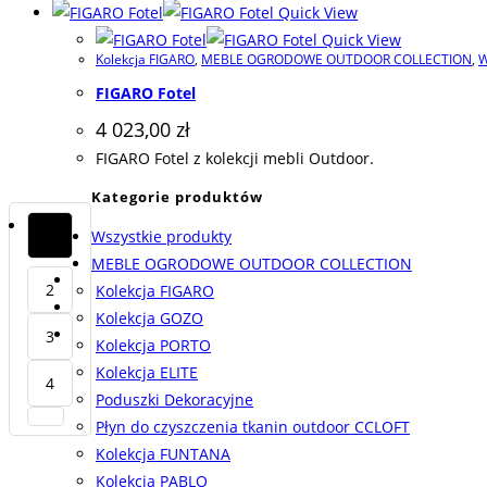
Quick View
Quick View
Kolekcja FIGARO
,
MEBLE OGRODOWE OUTDOOR COLLECTION
,
W
FIGARO Fotel
4 023,00
zł
FIGARO Fotel z kolekcji mebli Outdoor.
Kategorie produktów
1
Wszystkie produkty
MEBLE OGRODOWE OUTDOOR COLLECTION
2
Kolekcja FIGARO
Kolekcja GOZO
3
Kolekcja PORTO
Kolekcja ELITE
4
Poduszki Dekoracyjne
Płyn do czyszczenia tkanin outdoor CCLOFT
Kolekcja FUNTANA
Kolekcja PABLO