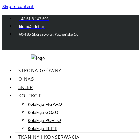
Skip to content
+48 61 8 143 693
biuro@ccloft.pl
60-185 Skórzewo ul. Poznańska 50
STRONA GŁÓWNA
O NAS
SKLEP
KOLEKCJE
Kolekcja FIGARO
Kolekcja GOZO
Kolekcja PORTO
Kolekcja ELITE
TKANINY I KONSERWACJA