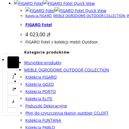
Quick View
Quick View
Kolekcja FIGARO
,
MEBLE OGRODOWE OUTDOOR COLLECTION
,
W
FIGARO Fotel
4 023,00
zł
FIGARO Fotel z kolekcji mebli Outdoor.
Kategorie produktów
1
Wszystkie produkty
MEBLE OGRODOWE OUTDOOR COLLECTION
2
Kolekcja FIGARO
Kolekcja GOZO
3
Kolekcja PORTO
Kolekcja ELITE
4
Poduszki Dekoracyjne
Płyn do czyszczenia tkanin outdoor CCLOFT
Kolekcja FUNTANA
Kolekcja PABLO