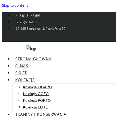
Skip to content
+48 61 8 143 693
biuro@ccloft.pl
60-185 Skórzewo ul. Poznańska 50
STRONA GŁÓWNA
O NAS
SKLEP
KOLEKCJE
Kolekcja FIGARO
Kolekcja GOZO
Kolekcja PORTO
Kolekcja ELITE
TKANINY I KONSERWACJA